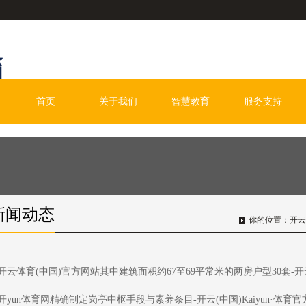
首页
关于我们
智慧教育
服务支持
新闻动态
你的位置：
开云
开云体育(中国)官方网站其中建筑面积约67至69平常米的两房户型30套-开云(
开yun体育网精确制定岗亭中枢手段与素养条目-开云(中国)Kaiyun·体育